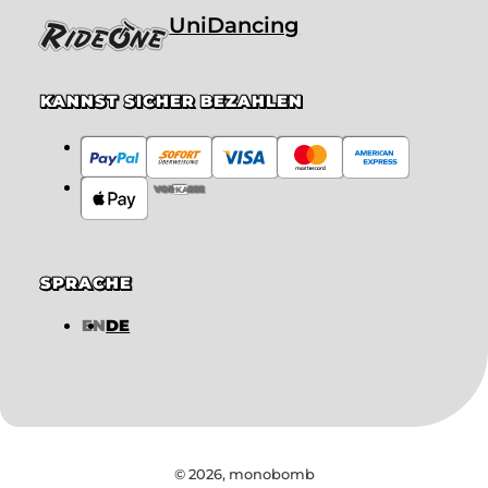
UniDancing
KANNST SICHER BEZAHLEN
VORKASSE
SPRACHE
EN
DE
© 2026,
monobomb