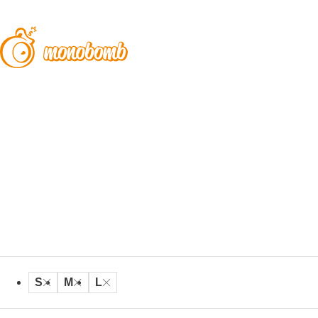
S
M
L