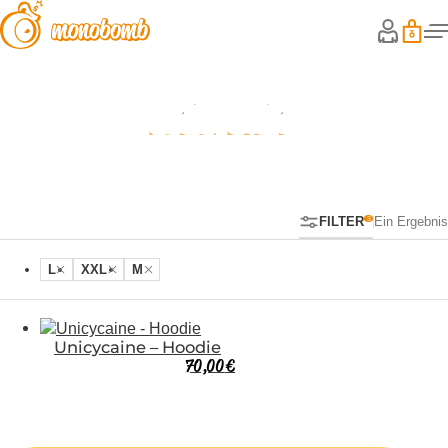
Unicycaine
FILTER
Ein Ergebnis
L
XXL
M
Unicycaine – Hoodie
70,00
€