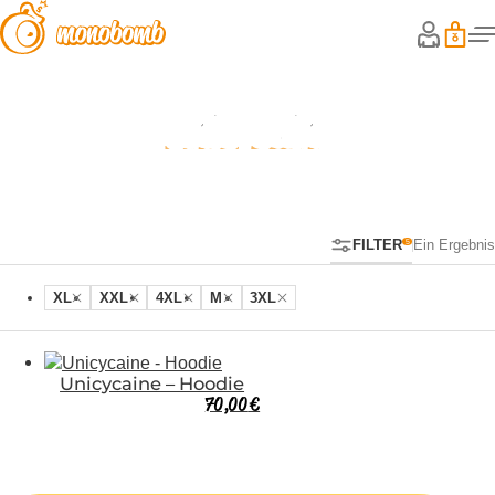
Unicycaine
FILTER
Ein Ergebnis
XL
XXL
4XL
M
3XL
Unicycaine – Hoodie
70,00
€