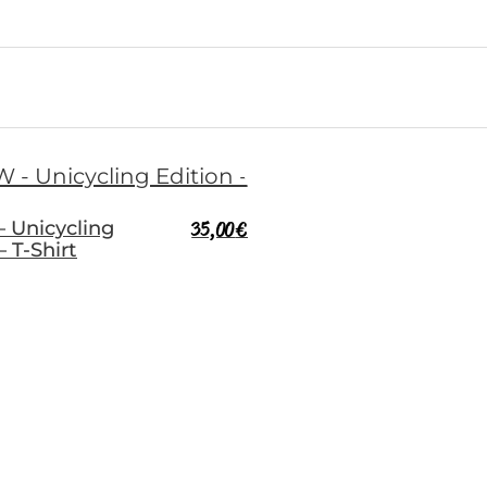
 Unicycling
35,00
€
– T-Shirt