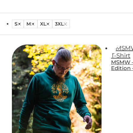
S
M
XL
3XL
MSMW –
Edition 