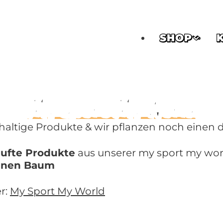
SHOP
My Sport My World
altige Produkte & wir pflanzen noch einen d
aufte Produkte
aus unserer my sport my worl
einen Baum
r:
My Sport My World