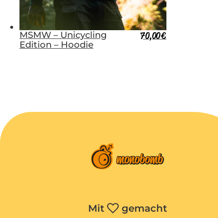
MSMW – Unicycling
70,00
€
Edition – Hoodie
Mit
gemacht