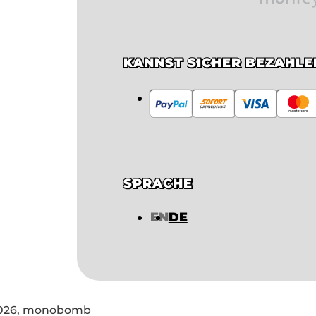
KANNST SICHER BEZAHLE
SPRACHE
EN
DE
026,
monobomb