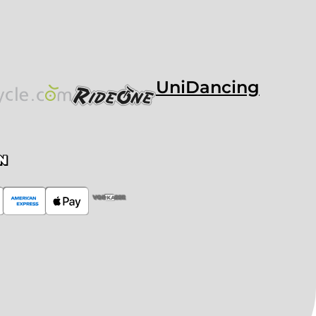
UniDancing
N
VORKASSE