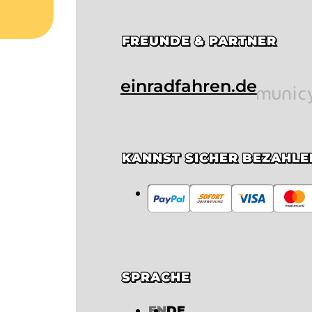
FREUNDE & PARTNER
einradfahren.de
KANNST SICHER BEZAHLE
SPRACHE
EN
DE