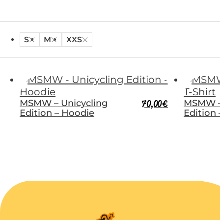
S
M
XXS
MSMW – Unicycling
70,00
€
MSMW –
Edition – Hoodie
Edition 