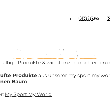
SHOP
My Sport My World
altige Produkte & wir pflanzen noch einen d
aufte Produkte
aus unserer my sport my worl
einen Baum
r:
My Sport My World