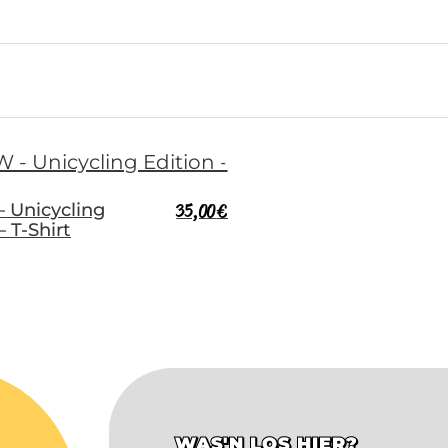
 Unicycling
35,00
€
– T-Shirt
WAS'N LOS HIER?