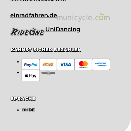
einradfahren.de
UniDancing
KANNST SICHER BEZAHLEN
VORKASSE
SPRACHE
EN
DE