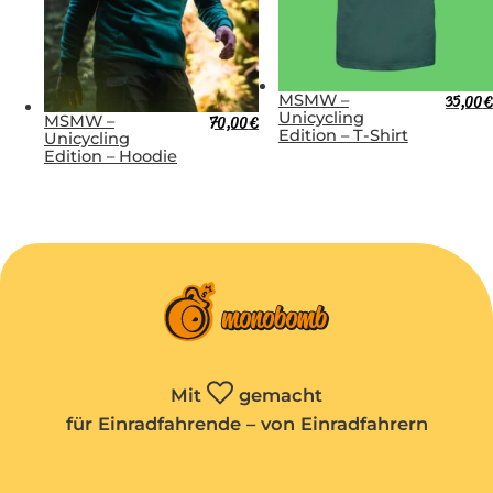
MSMW –
35,00
€
Unicycling
MSMW –
70,00
€
Edition – T-Shirt
Unicycling
Edition – Hoodie
Mit
gemacht
für Einradfahrende – von Einradfahrern