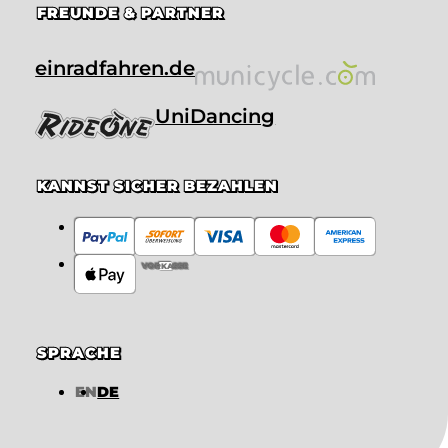
FREUNDE & PARTNER
einradfahren.de
UniDancing
KANNST SICHER BEZAHLEN
VORKASSE
SPRACHE
EN
DE