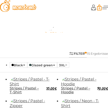
Shop
FILTER
15 Ergebnisse
Black
Glazed green
3XL
Stripes / Pastel –
35,00
€
Stripes / Pastel –
70,00
€
T-Shirt
Hoodie