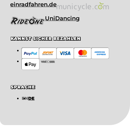
einradfahren.de
UniDancing
KANNST SICHER BEZAHLEN
VORKASSE
SPRACHE
EN
DE