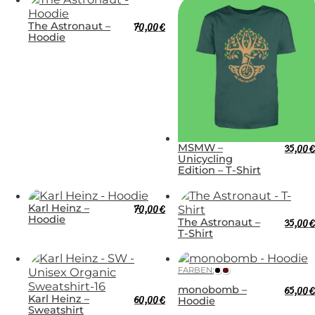
The Astronaut –
70,00
€
Hoodie
MSMW –
35,00
€
Unicycling
Edition – T-Shirt
Karl Heinz –
70,00
€
Hoodie
The Astronaut –
35,00
€
T-Shirt
FARBEN:
monobomb –
65,00
€
Karl Heinz –
60,00
€
Hoodie
Sweatshirt