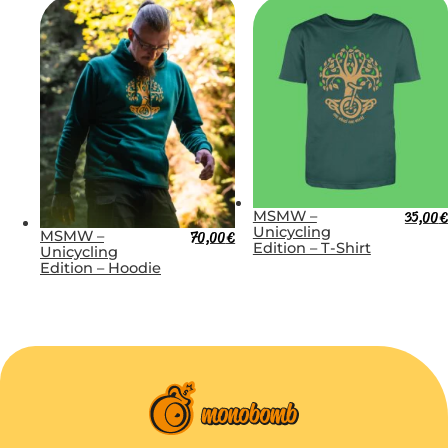
MSMW –
35,00
€
Unicycling
MSMW –
70,00
€
Edition – T-Shirt
Unicycling
Edition – Hoodie