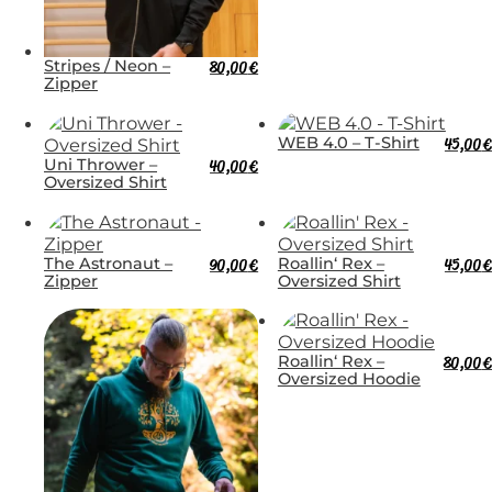
Stripes / Neon –
80,00
€
Zipper
WEB 4.0 – T-Shirt
45,00
€
Uni Thrower –
40,00
€
Oversized Shirt
The Astronaut –
90,00
€
Roallin‘ Rex –
45,00
€
Zipper
Oversized Shirt
Roallin‘ Rex –
80,00
€
Oversized Hoodie