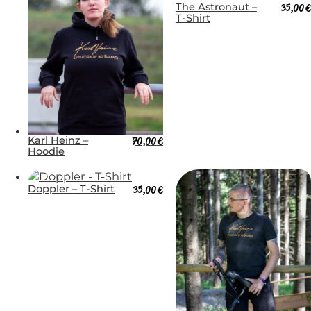
The Astronaut –
35,00
€
T-Shirt
Karl Heinz –
70,00
€
Hoodie
Doppler – T-Shirt
35,00
€