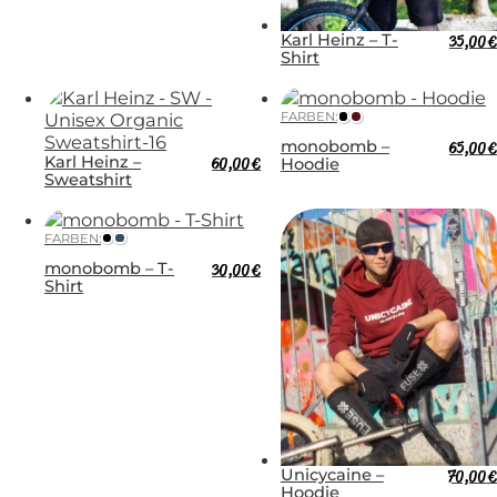
Karl Heinz – T-
35,00
€
Shirt
FARBEN:
monobomb –
65,00
€
Karl Heinz –
60,00
€
Hoodie
Sweatshirt
FARBEN:
monobomb – T-
30,00
€
Shirt
Unicycaine –
70,00
€
Hoodie