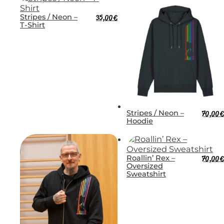
Stripes / Neon –
35,00
€
T-Shirt
Stripes / Neon –
70,00
€
Hoodie
Roallin’ Rex –
70,00
€
Oversized
Sweatshirt