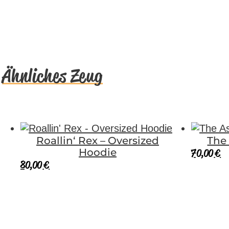
Ähnliches Zeug
Roallin‘ Rex – Oversized
The
70,00
€
Hoodie
80,00
€