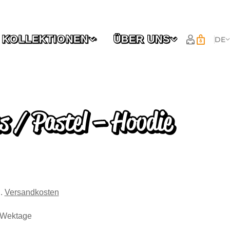
KOLLEKTIONEN
ÜBER UNS
DE
es / Pastel – Hoodie
l.
Versandkosten
7 Wektage