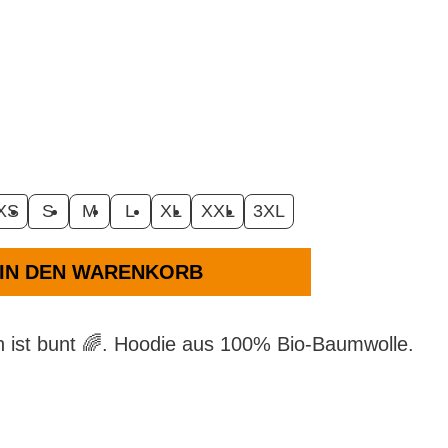
XS
S
M
L
XL
XXL
3XL
IN DEN WARENKORB
n ist bunt 🌈. Hoodie aus 100% Bio-Baumwolle.