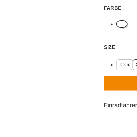
FARBE
Black
SIZE
XXS
Einradfahre