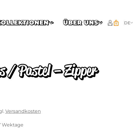
KOLLEKTIONEN
ÜBER UNS
DE
s / Pastel – Zipper
gl.
Versandkosten
 7 Wektage