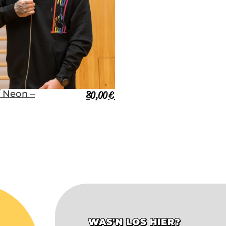
/ Neon –
80,00
€
WAS'N LOS HIER?