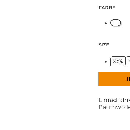
FARBE
Black
SIZE
XXS
Einradfahre
Baumwolle