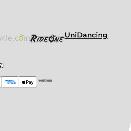
UniDancing
N
VORKASSE