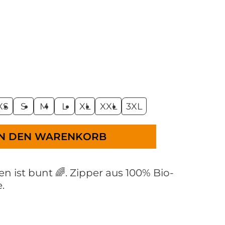
XS
S
M
L
XL
XXL
3XL
IN DEN WARENKORB
n ist bunt 🌈. Zipper aus 100% Bio-
.