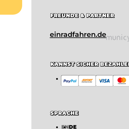
FREUNDE & PARTNER
einradfahren.de
KANNST SICHER BEZAHLE
SPRACHE
EN
DE